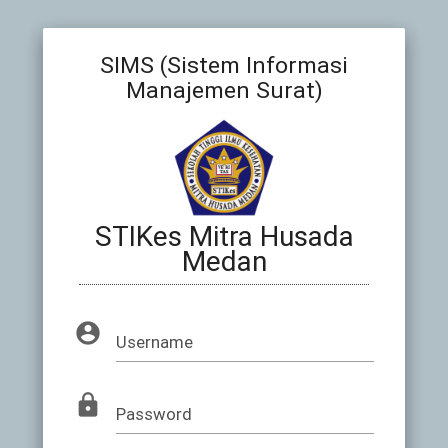
SIMS (Sistem Informasi
Manajemen Surat)
STIKes Mitra Husada
Medan
account_circle
Username
lock
Password